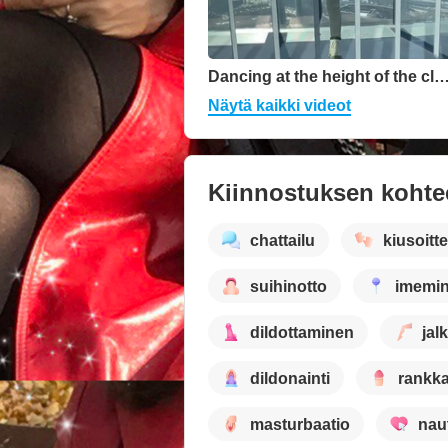
Dancing at the height of the c
Näytä kaikki videot
Kiinnostuksen kohte
chattailu
kiusoitte
suihinotto
imemi
dildottaminen
jal
dildonainti
rankka
masturbaatio
nau