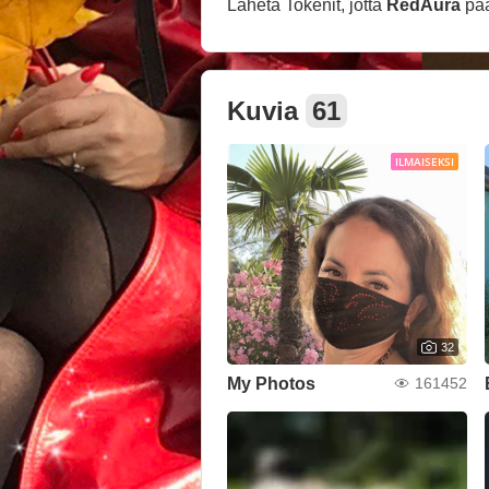
Lähetä Tokenit, jotta
RedAura
pä
Kuvia
61
ILMAISEKSI
32
My Photos
161452