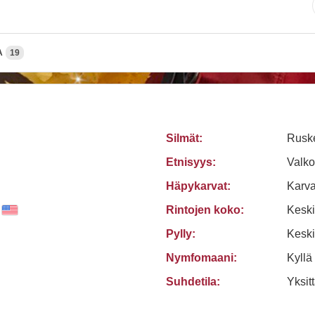
A
19
Silmät:
Rusk
Etnisyys:
Valko
Häpykarvat:
Karv
Rintojen koko:
Keski
Pylly:
Kesk
Nymfomaani:
Kyllä
Suhdetila:
Yksit