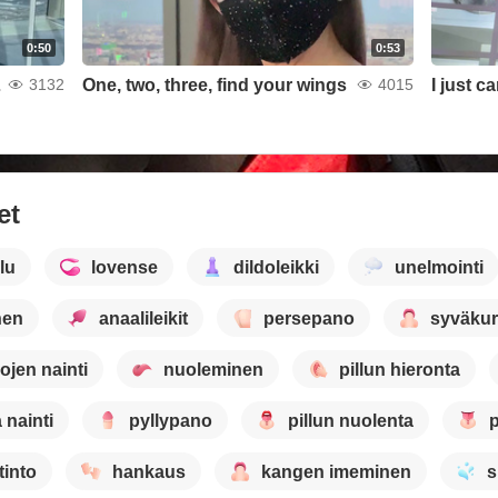
0:50
0:53
louds
One, two, three, find your wings
3132
4015
et
lu
lovense
dildoleikki
unelmointi
nen
anaalileikit
persepano
syväku
kojen nainti
nuoleminen
pillun hieronta
 nainti
pyllypano
pillun nuolenta
p
tinto
hankaus
kangen imeminen
s