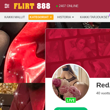
2407 ONLINE
KAIKKI MALLIT
KATEGORIAT
HISTORIA
KAIKKI TARJOUKSET
Red
40 vuott