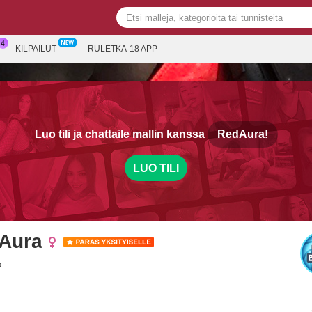
KILPAILUT
RULETKA-18 APP
Luo tili ja chattaile mallin kanssa
RedAura!
LUO TILI
Aura
a