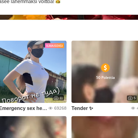
äsee lähemmäksi
voittoa!
ILMAISEKSI
50 Polettia
11
5
Emergency sex help)
Tender ✨
69268