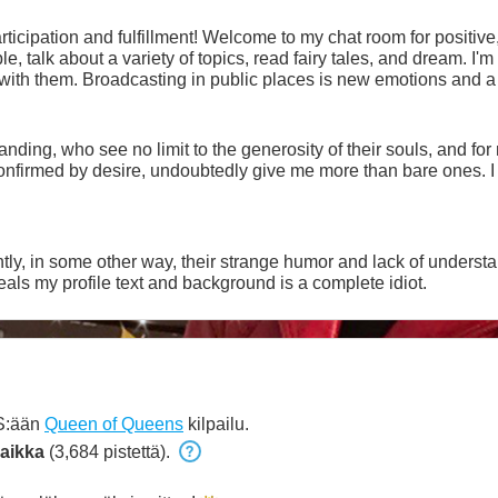
rticipation and fulfillment! Welcome to my chat room for positiv
, talk about a variety of topics, read fairy tales, and dream. I'm 
 with them. Broadcasting in public places is new emotions and a 
 it is loved, understood, and pampered. inst @redaura_an
ding, who see no limit to the generosity of their souls, and for r
ntly, in some other way, their strange humor and lack of understa
als my profile text and background is a complete idiot.
IS:ään
Queen of Queens
kilpailu.
aikka
(3,684 pistettä).