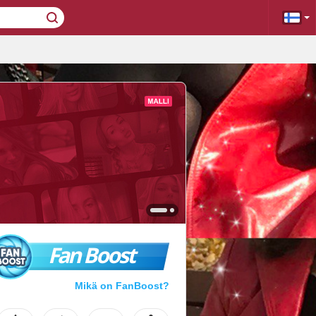
Fan Boost
Mikä on FanBoost?