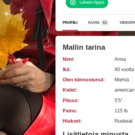
Lähetä tippiä
PROFIILI
KUVIA
61
VIDEOIT
Mallin tarina
Nimi:
Anna
Ikä:
40 vuotta
Olen kiinnostunut:
Miehiä
Kielet:
american
Pituus:
5'5"
Paino:
115 lb
Hiukset:
Ruskeat
Lisätietoja minusta