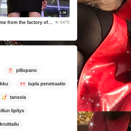
1:38
I just came from the factory of beautiful legs
6475
pillupano
rkku
tupla penetraatio
tanssia
illun lipitys
kruittailu