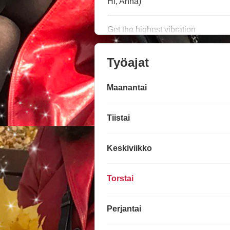
Hi, Anna)
Get the highest vibration
Työajat
Maanantai
Tiistai
Keskiviikko
Torstai
Perjantai