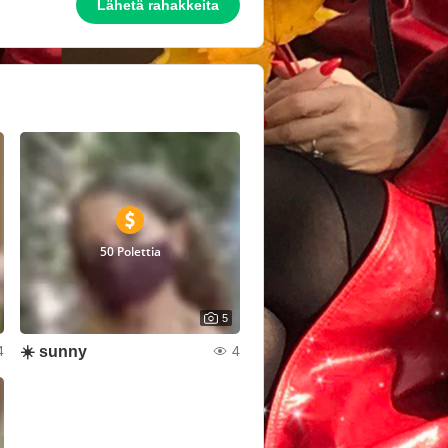
Lähetä rahakkeita
50 Polettia
5
☀️ sunny
4
4