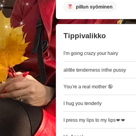
pillun syöminen
Tippivalikko
I'm going crazy your hairy
alittle tenderness inthe pussy
You're a real mother 🤪
I hug you tenderly
I press my lips to my lips💋💋