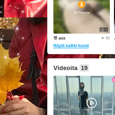
50 Polettia
3
🍑 ass
55
Näytä kaikki kuvat
Videoita
19
I