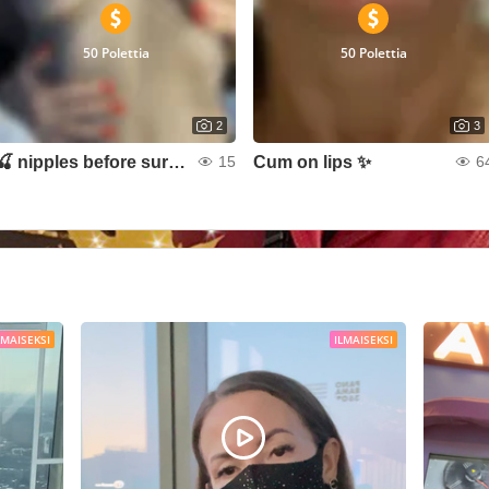
50 Polettia
50 Polettia
2
3
🍒 nipples before surgery
Cum on lips ✨
15
6
LMAISEKSI
ILMAISEKSI