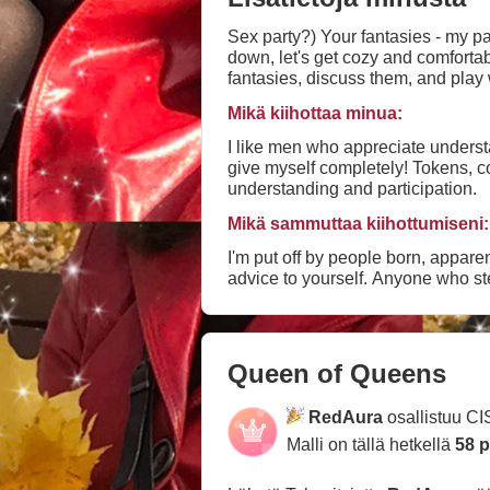
Sex party?) Your fantasies - my pa
down, let's get cozy and comfortable
fantasies, discuss them, and play
sexual libido never disappears if
Mikä kiihottaa minua:
I like men who appreciate understan
give myself completely! Tokens, confirmed by desire, undoubtedly give me more than bare ones. I cum for real, asking for
understanding and participation.
Mikä sammuttaa kiihottumiseni:
I'm put off by people born, appare
advice to yourself. Anyone who ste
Queen of Queens
RedAura
osallistuu C
Malli on tällä hetkellä
58 p