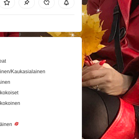
eat
inen/Kaukasialainen
ainen
kokoiset
ikokoinen
täinen